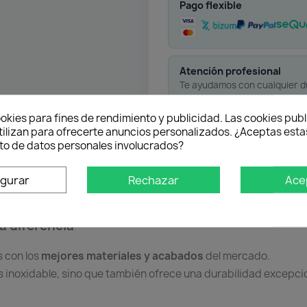
Pago flexible
Atención profesional
Te ayudamos con cualquier 
okies para fines de rendimiento y publicidad. Las cookies publ
tilizan para ofrecerte anuncios personalizados. ¿Aceptas estas
o de datos personales involucrados?
oducto
igurar
Rechazar
Ace
a diferencia
 con los
mejores materiales y acabados
del mercado.
s inoxidable, sino que también ofrece una durabilidad excepci