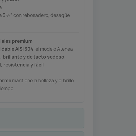
a
a 3 ½” con rebosadero, desagüe
riales premium
idable AISI 304
, el modelo Atenea
a, brillante y de tacto sedoso
,
, resistencia y fácil
forme
mantiene la belleza y el brillo
tiempo.