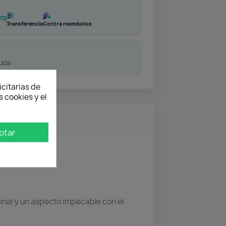
Transferencia
Contra reembolso
duda
icitarias de
 cookies y el
ptar
onal y un aspecto impecable con el