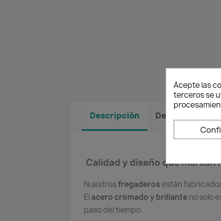
Acepte las co
terceros se u
procesamient
Descripción
Detalles del pr
Conf
Calidad y diseño que marcan l
Nuestros
fregaderos
están fabricados
El
acero cromado y brillante
no solo e
paso del tiempo.