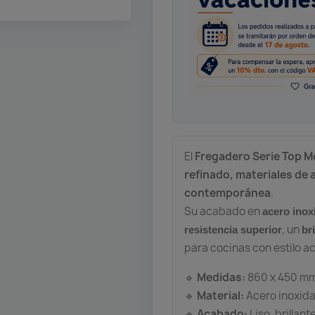
El
Fregadero Serie Top M
refinado, materiales de a
contemporánea
.
Su acabado en
acero inox
, un
resistencia superior
br
para cocinas con estilo ac
Medidas:
860 x 450 m
🔹
Material:
Acero inoxid
🔹
Acabado:
Liso, brillant
🔹