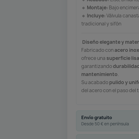
Montaje:
Bajo encimer
🔹
Incluye:
Válvula canast
🔹
tradicional y sifón
Diseño elegante y mate
Fabricado con
acero inox
ofrece una
superficie lis
garantizando
durabilidad
mantenimiento
.
Su acabado
pulido y uni
del acero con el paso del 
Envío gratuito
Desde 50 € en península