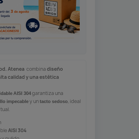
od. Atenea
combina
diseño
lta calidad y una estética
garantiza una
idable AISI 304
y un
, ideal
illo impecable
tacto sedoso
tual.
m
able
AISI 304
e y pulido