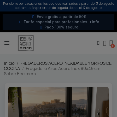
Por cierre por vacaciones, los pedidos realizados a partir del 3 de agosto
se tramitarán por orden de llegada desde el 17 de agosto.
Envío gratis a partir de 50€
Tarifa especial para profesionales. +Info
Pago 100% seguro
Inicio
FREGADEROS ACERO INOXIDABLE Y GRIFOS DE
COCINA
Fregadero Ares Acero Inox 80x49 cm
Sobre Encimera