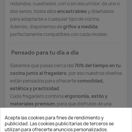
redondos, cuadrados, con o sin escurridor, de uno o
dos senos, todos ellos
encastrables
y diseñados
para adaptarse a cualquier tipo de cocina.
Además, disponemos de
grifos a medida
,
perfectamente compatibles con cada modelo.
Pensado para tu día a día
Sabemos que pasas cerca del
70% del tiempo en tu
cocina junto al fregadero
, por eso nuestros diseños
están pensados para ofrecerte
comodidad,
estética y practicidad
.
Cada fregadero combina
ergonomía, estilo y
materiales premium
, para que disfrutes de una
experiencia única al cocinar, limpiar o compartir
Acepte las cookies para fines de rendimiento y
momentos con tu familia.
publicidad. Las cookies publicitarias de terceros se
utilizan para ofrecerte anuncios personalizados.