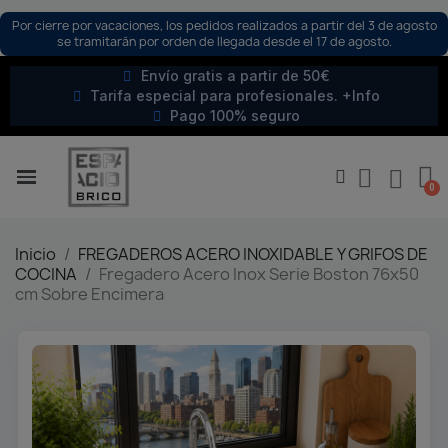
Por cierre por vacaciones, los pedidos realizados a partir del 3 de agosto
se tramitarán por orden de llegada desde el 17 de agosto.
Envío gratis a partir de 50€
Tarifa especial para profesionales. +Info
Pago 100% seguro
Inicio
FREGADEROS ACERO INOXIDABLE Y GRIFOS DE
COCINA
Fregadero Acero Inox Serie Boston 76x50
cm Sobre Encimera