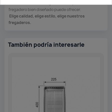
Disfruta del
bienestar y la calidad
que solo un
fregadero bien diseñado puede ofrecer.
Elige calidad, elige estilo, elige nuestros
fregaderos.
También podría interesarle