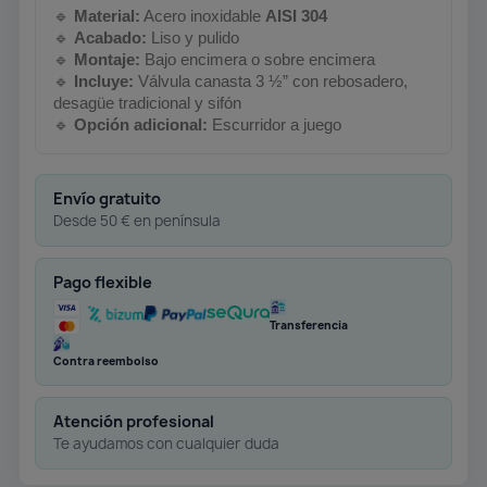
🔹
Material:
Acero inoxidable
AISI 304
🔹
Acabado:
Liso y pulido
🔹
Montaje:
Bajo encimera o sobre encimera
🔹
Incluye:
Válvula canasta 3 ½” con rebosadero,
desagüe tradicional y sifón
🔹
Opción adicional:
Escurridor a juego
Envío gratuito
Desde 50 € en península
Pago flexible
Transferencia
Contra reembolso
Atención profesional
Te ayudamos con cualquier duda