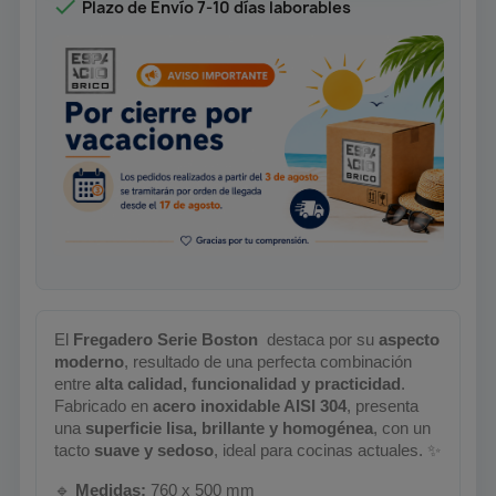

Plazo de Envío 7-10 días laborables
El
Fregadero Serie Boston
️ destaca por su
aspecto
moderno
, resultado de una perfecta combinación
entre
alta calidad, funcionalidad y practicidad
.
Fabricado en
acero inoxidable AISI 304
, presenta
una
superficie lisa, brillante y homogénea
, con un
tacto
suave y sedoso
, ideal para cocinas actuales.
✨
🔹
Medidas:
760 x 500 mm