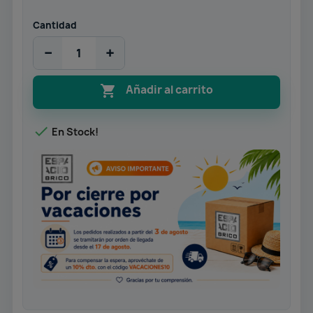
Cantidad
−
+

Añadir al carrito

En Stock!