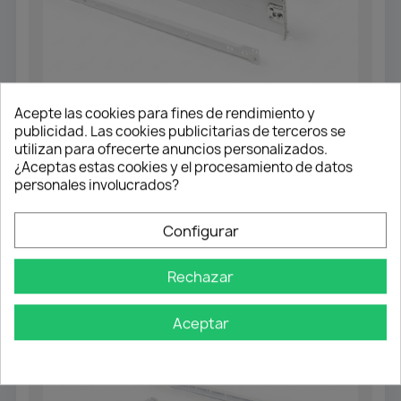
Acepte las cookies para fines de rendimiento y
publicidad. Las cookies publicitarias de terceros se
utilizan para ofrecerte anuncios personalizados.
¿Aceptas estas cookies y el procesamiento de datos
LATERALES CAJONES METÁLICOS ECO DTC
personales involucrados?
Cajón Metálico - Altura 86 mm
Configurar
11,74 €
10,57 €
Rechazar
Personalizar
Aceptar
-10%