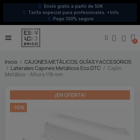
Envío gratis a partir de 50€
Tarifa especial para profesionales. +Info
Pago 100% seguro
Inicio
CAJONES METÁLICOS, GUÍAS Y ACCESORIOS
Laterales Cajones Metálicos Eco DTC
Cajón
Metálico - Altura 118 mm
¡EN OFERTA!
-10%