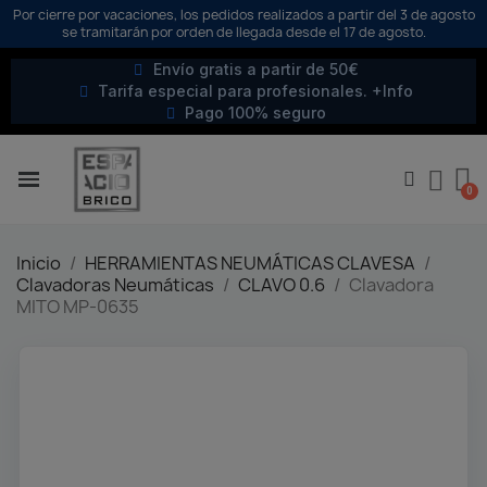
Por cierre por vacaciones, los pedidos realizados a partir del 3 de agosto
se tramitarán por orden de llegada desde el 17 de agosto.
Envío gratis a partir de 50€
Tarifa especial para profesionales. +Info
Pago 100% seguro
Inicio
HERRAMIENTAS NEUMÁTICAS CLAVESA
Clavadoras Neumáticas
CLAVO 0.6
Clavadora
MITO MP-0635