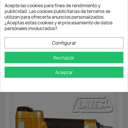
Acepte las cookies para fines de rendimiento y
publicidad. Las cookies publicitarias de terceros se
utilizan para ofrecerte anuncios personalizados.
¿Aceptas estas cookies y el procesamiento de datos
personales involucrados?
CLAVO 0.6
Configurar
Clavadora PT-0636
Rechazar
232,93 €
209,63 €
Aceptar
Añadir al carrito