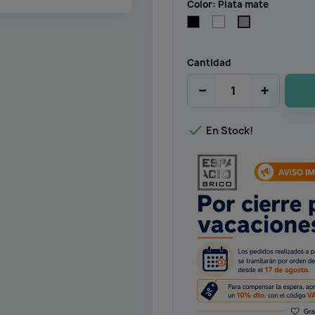
Color: Plata mate
Negro
Blanco
Plata
mate
Cantidad
−
+

En Stock!