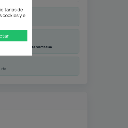
icitarias de
 cookies y el
ptar
Transferencia
Contra reembolso
duda