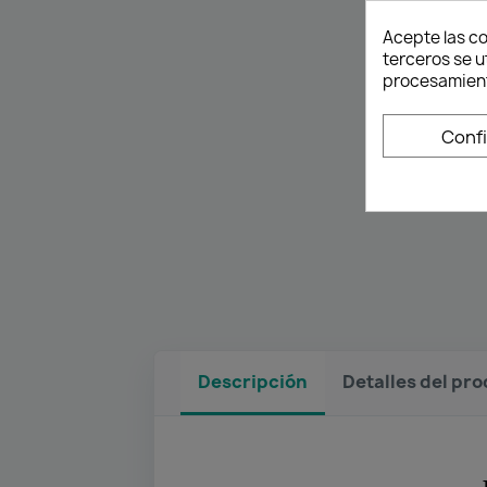
Acepte las co
terceros se u
procesamient
Conf
Descripción
Detalles del pr