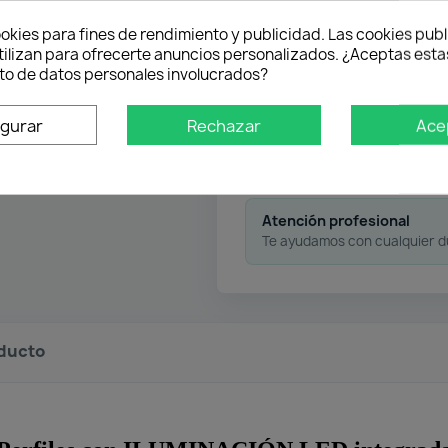
okies para fines de rendimiento y publicidad. Las cookies publ
Envío gratuito
tilizan para ofrecerte anuncios personalizados. ¿Aceptas estas
Desde 50 € en península
o de datos personales involucrados?
igurar
Rechazar
Ace
Pago flexible
Atención profesional
Te ayudamos con cualquier 
oducto