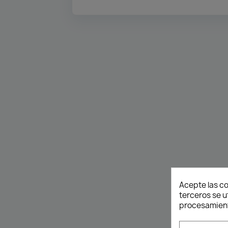
Acepte las co
terceros se u
procesamient