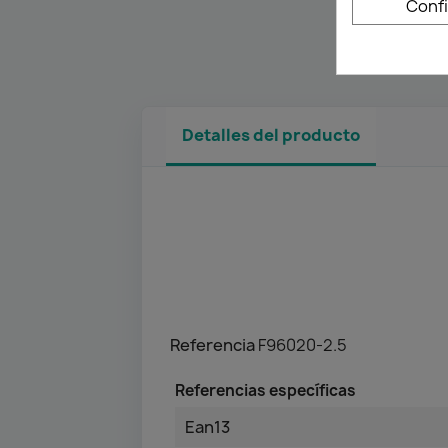
Conf
Detalles del producto
Referencia
F96020-2.5
Referencias específicas
Ean13