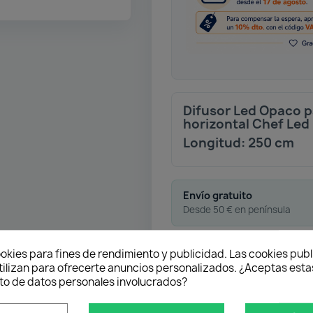
Difusor Led Opaco p
horizontal Chef Led
Longitud: 250 cm
Envío gratuito
Desde 50 € en península
Pago flexible
okies para fines de rendimiento y publicidad. Las cookies publ
tilizan para ofrecerte anuncios personalizados. ¿Aceptas estas
o de datos personales involucrados?