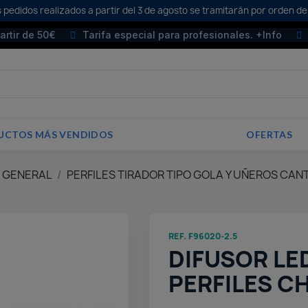
 pedidos realizados a partir del 3 de agosto se tramitarán por orden de
partir de 50€
Tarifa especial para profesionales. +Info
UCTOS MÁS VENDIDOS
OFERTAS
E GENERAL
PERFILES TIRADOR TIPO GOLA Y UÑEROS CAN
REF. F96020-2.5
DIFUSOR LE
PERFILES C