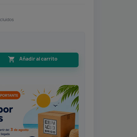
cluidos

Añadir al carrito