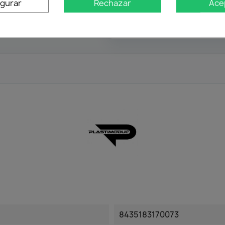
igurar
Rechazar
Ace
Atención profesional
Te ayudamos con cualquier 
8435183170073