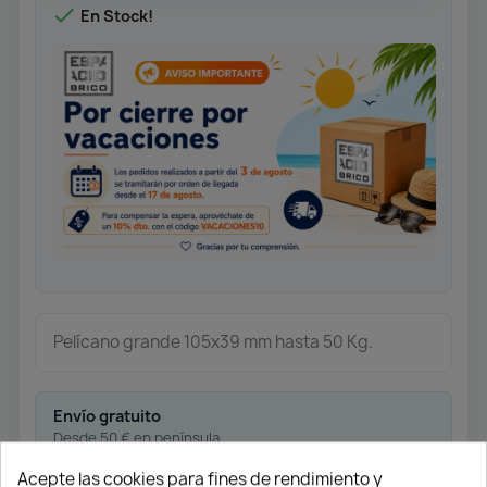

En Stock!
Pelícano grande 105x39 mm hasta 50 Kg.
Envío gratuito
Desde 50 € en península
Acepte las cookies para fines de rendimiento y