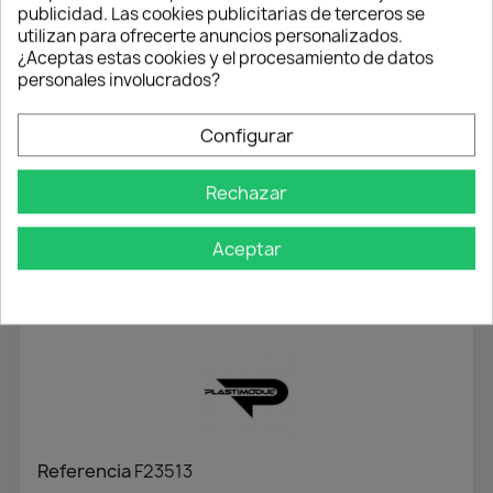
publicidad. Las cookies publicitarias de terceros se
Pago flexible
utilizan para ofrecerte anuncios personalizados.
¿Aceptas estas cookies y el procesamiento de datos
Transferencia
personales involucrados?
Contra reembolso
Configurar
Atención profesional
Te ayudamos con cualquier duda
Rechazar
Aceptar
Detalles del producto
Referencia
F23513