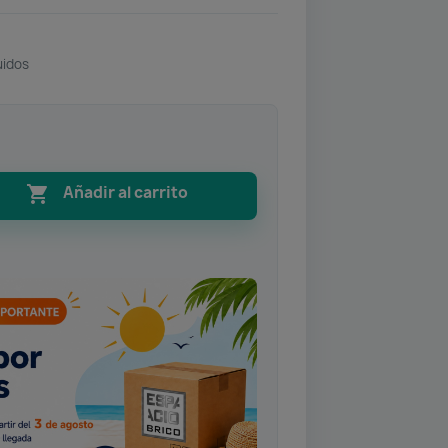
uidos

Añadir al carrito