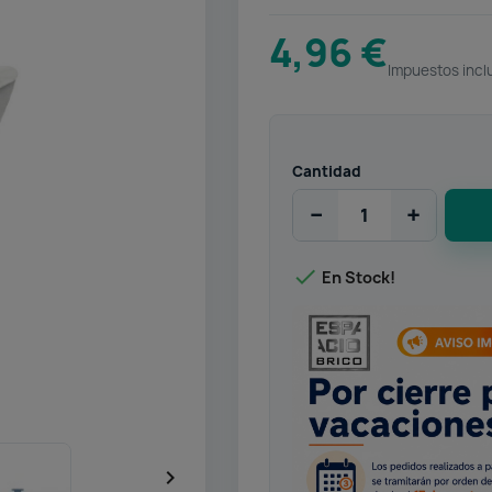
4,96 €
Impuestos incl
Cantidad
−
+

En Stock!
