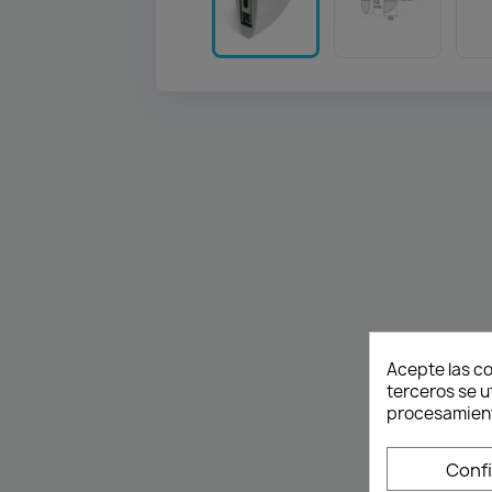
Acepte las co
terceros se u
procesamient
Conf