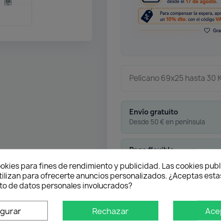
Pelícano 69x25 hasta 30 
Envío gratuito
Desde 50 € en península
Pago flexible
okies para fines de rendimiento y publicidad. Las cookies publ
tilizan para ofrecerte anuncios personalizados. ¿Aceptas estas
o de datos personales involucrados?
Atención profesional
Te ayudamos con cualquier 
igurar
Rechazar
Ace