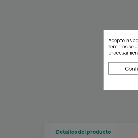
Acepte las co
terceros se u
procesamient
Conf
Detalles del producto