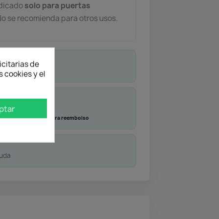
ndicado
solo para puertas
 No se recomienda para otros usos.
icitarias de
 cookies y el
ptar
Transferencia
Contra reembolso
duda