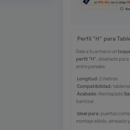
️ Perfil “H” para Tab
Dale a tu armario un
toque
perfil “H”
, diseñado para
entre paneles.
Longitud:
2 metros
Compatibilidad:
tablero
Acabado:
Rechapado
Sa
barnizar.
Ideal para:
puertas corre
montaje sólido, alineado y