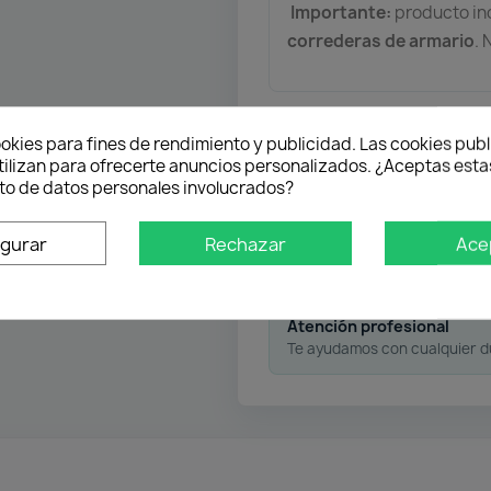
Importante:
producto i
correderas de armario
.
Envío gratuito
okies para fines de rendimiento y publicidad. Las cookies publ
Desde 50 € en península
tilizan para ofrecerte anuncios personalizados. ¿Aceptas estas
o de datos personales involucrados?
Pago flexible
igurar
Rechazar
Ace
Atención profesional
Te ayudamos con cualquier 