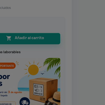
ncluidos

Añadir al carrito
as laborables