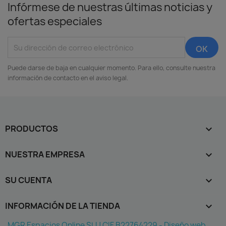
Infórmese de nuestras últimas noticias y
ofertas especiales
Puede darse de baja en cualquier momento. Para ello, consulte nuestra
información de contacto en el aviso legal.
PRODUCTOS

NUESTRA EMPRESA

SU CUENTA

INFORMACIÓN DE LA TIENDA
keyboard_arrow_down
MGR Espacios Online SLU CIF B22764229 - Diseño web