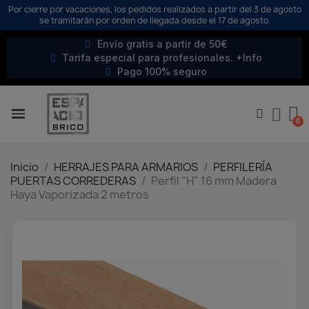
Por cierre por vacaciones, los pedidos realizados a partir del 3 de agosto
se tramitarán por orden de llegada desde el 17 de agosto.
Envío gratis a partir de 50€
Tarifa especial para profesionales. +Info
Pago 100% seguro
Inicio
HERRAJES PARA ARMARIOS
PERFILERÍA
PUERTAS CORREDERAS
Perfil "H" 16 mm Madera
Haya Vaporizada 2 metros