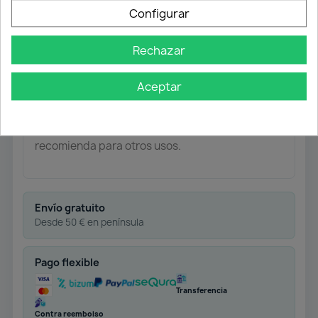
natural
, en crudo listo para barnizar.
Configurar
Ideal para:
puertas correderas de armario —
Rechazar
garantiza un montaje sólido, alineado y con
estética profesional.
Aceptar
Importante:
producto indicado
solo para
puertas correderas de armario
. No se
recomienda para otros usos.
Envío gratuito
Desde 50 € en península
Pago flexible
Transferencia
Contra reembolso