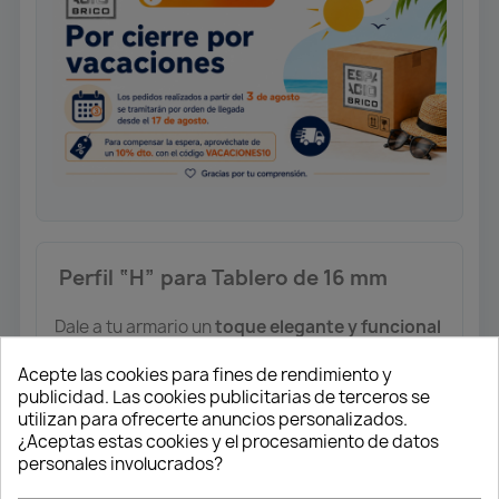
️ Perfil “H” para Tablero de 16 mm
Dale a tu armario un
toque elegante y funcional
con este
perfil “H”
, diseñado para lograr
Acepte las cookies para fines de rendimiento y
uniones limpias y precisas
entre paneles.
publicidad. Las cookies publicitarias de terceros se
utilizan para ofrecerte anuncios personalizados.
Longitud:
2 metros
¿Aceptas estas cookies y el procesamiento de datos
Compatibilidad:
tableros de
16 mm
personales involucrados?
Acabado:
Rechapado
Haya Vaporizada