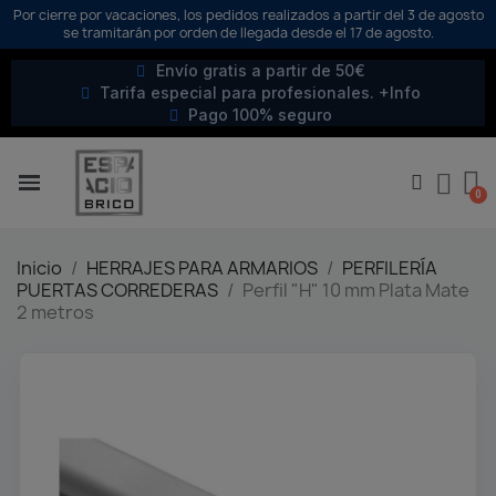
Por cierre por vacaciones, los pedidos realizados a partir del 3 de agosto
se tramitarán por orden de llegada desde el 17 de agosto.
Envío gratis a partir de 50€
Tarifa especial para profesionales. +Info
Pago 100% seguro
Inicio
HERRAJES PARA ARMARIOS
PERFILERÍA
PUERTAS CORREDERAS
Perfil "H" 10 mm Plata Mate
2 metros