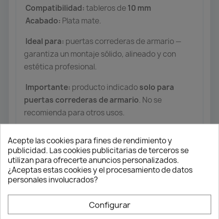
Compatibilidad:
tableros de
10 mm
Acabado:
Plata mate.
Ideal para:
puertas correderas de armario —
garantiza un montaje sólido, alineado y con
estética profesional.
Importante:
producto indicado
solo para
puertas correderas de armario
. No se
recomienda para otros usos.
Acepte las cookies para fines de rendimiento y
publicidad. Las cookies publicitarias de terceros se
utilizan para ofrecerte anuncios personalizados.
¿Aceptas estas cookies y el procesamiento de datos
personales involucrados?
Configurar
Envío gratuito
Desde 50 € en península