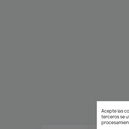
Acepte las co
terceros se u
procesamient