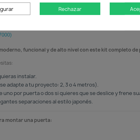
oducto
igurar
Rechazar
Ace
000)
oderno, funcional y de alto nivel con este kit completo de p
sitas:
uieras instalar.
se adapte a tu proyecto: 2, 3 o 4 metros).
 uno por puerta o dos si quieres que se deslice y frene sua
gantes separaciones al estilo japonés.
ara montar una puerta: