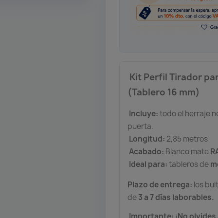
Kit Perfil Tirador p
(Tablero 16 mm)
Incluye:
todo el herraje 
puerta.
Longitud:
2,85 metros
Acabado:
Blanco mate
R
Ideal para:
tableros de
m
Plazo de entrega:
los bul
de
3 a 7 días laborables.
Importante:
¡
No olvides