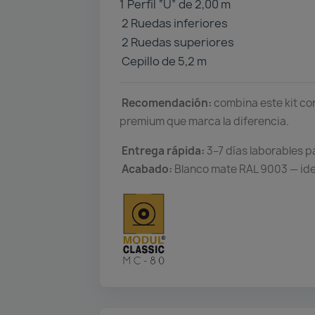
1️
Perfil “U” de 2,00 m
2 Ruedas inferiores
2 Ruedas superiores
Cepillo de 5,2 m
Recomendación:
combina este kit co
premium que marca la diferencia.
Entrega rápida:
3–7 días laborables p
Acabado:
Blanco mate RAL 9003 — ide