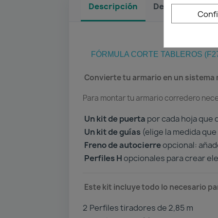
Descripción
Detalles del pr
Conf
FÓRMULA CORTE TABLEROS (F27
Convierte tu armario en un sistema m
Para montar tu armario corredero nece
Un kit de puerta
por cada hoja que q
Un kit de guías
(elige la medida que 
Freno de autocierre
opcional: añade
Perfiles H
opcionales para crear ele
Este kit incluye todo lo necesario p
2️
Perfiles tiradores de 2,85 m