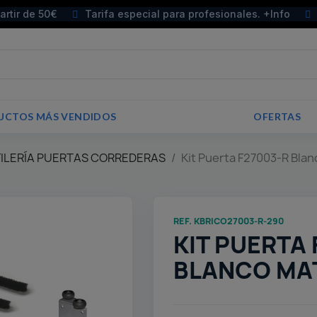
partir de 50€
Tarifa especial para profesionales. +Info
UCTOS MÁS VENDIDOS
OFERTAS
FILERÍA PUERTAS CORREDERAS
Kit Puerta F27003-R Bla
REF. KBRICO27003-R-290
KIT PUERTA
BLANCO MAT