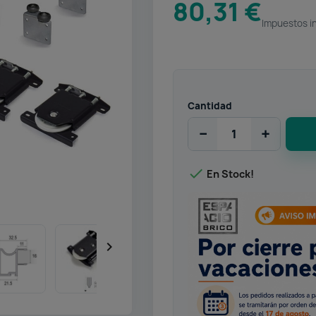
80,31 €
Impuestos i
Cantidad
−
+

En Stock!
