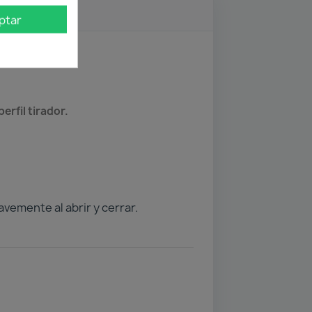
ptar
erfil tirador.
vemente al abrir y cerrar.