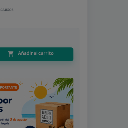
ncluidos

Añadir al carrito