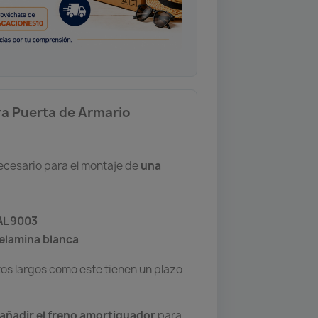
ara Puerta de Armario
necesario para el montaje de
una
AL 9003
elamina blanca
tos largos como este tienen un plazo
 añadir el freno amortiguador
para