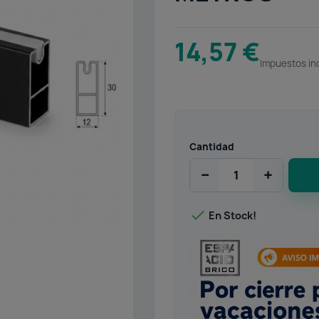
14,57 €
Impuestos in
Cantidad
−
+

En Stock!