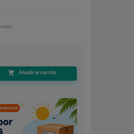
cluidos

Añadir al carrito