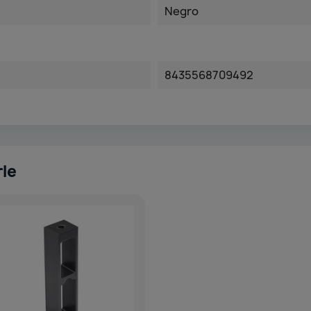
Negro
8435568709492
rle