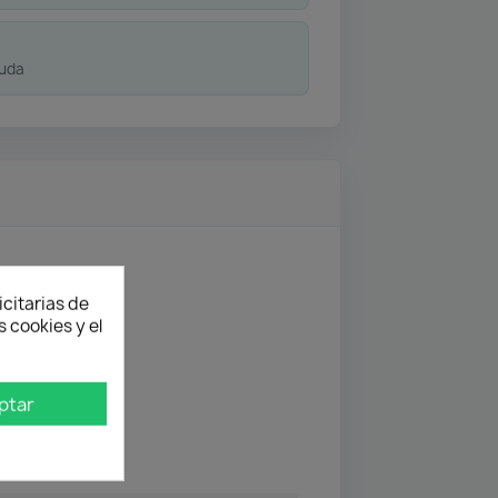
duda
icitarias de
 cookies y el
ptar