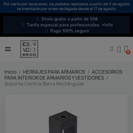
Por cierre por vacaciones, los pedidos realizados a partir del 3 de agosto
se tramitarán por orden de llegada desde el 17 de agosto.
Envío gratis a partir de 50€
Tarifa especial para profesionales. +Info
Pago 100% seguro
Inicio
HERRAJES PARA ARMARIOS
ACCESORIOS
PARA INTERIOR DE ARMARIOS Y VESTIDORES
Soporte Central Barra Rectángular