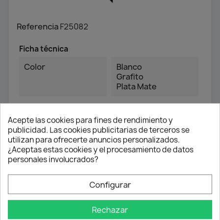
Referencia
F25082
Ficha técnica
Color
Blanco
Grafito
Plata Mate
Referencias específicas
Acepte las cookies para fines de rendimiento y
publicidad. Las cookies publicitarias de terceros se
Ean13
8435568728028
utilizan para ofrecerte anuncios personalizados.
¿Aceptas estas cookies y el procesamiento de datos
personales involucrados?
Configurar
También podría interesarle
Rechazar