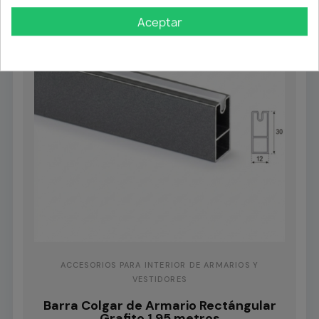
Aceptar
ACCESORIOS PARA INTERIOR DE ARMARIOS Y
VESTIDORES
Barra Colgar de Armario Rectángular
Grafito 1,95 metros