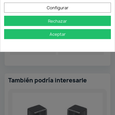
Referencia
F25042
Configurar
Ficha técnica
Rechazar
Color
Grafito
Aceptar
Referencias específicas
Ean13
8435568709461
También podría interesarle