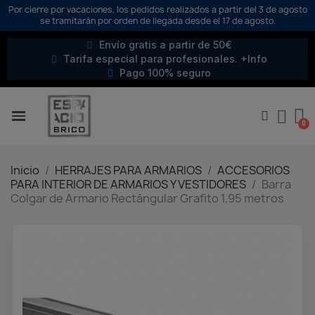
Por cierre por vacaciones, los pedidos realizados a partir del 3 de agosto
se tramitarán por orden de llegada desde el 17 de agosto.
Envío gratis a partir de 50€
Tarifa especial para profesionales. +Info
Pago 100% seguro
Inicio
HERRAJES PARA ARMARIOS
ACCESORIOS
PARA INTERIOR DE ARMARIOS Y VESTIDORES
Barra
Colgar de Armario Rectángular Grafito 1,95 metros