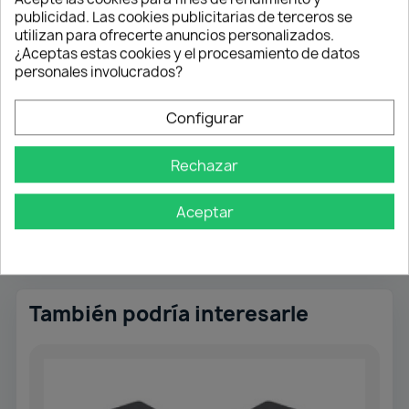
publicidad. Las cookies publicitarias de terceros se
utilizan para ofrecerte anuncios personalizados.
Referencia
F25043
¿Aceptas estas cookies y el procesamiento de datos
personales involucrados?
Ficha técnica
Configurar
Color
Blanco
Rechazar
Referencias específicas
Ean13
8435568709478
Aceptar
También podría interesarle