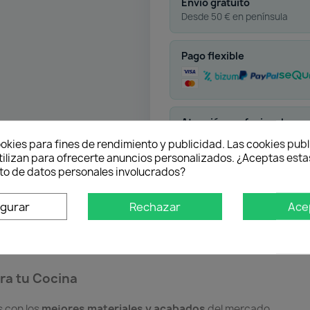
Envío gratuito
Desde 50 € en península
Pago flexible
Atención profesional
Te ayudamos con cualquier 
okies para fines de rendimiento y publicidad. Las cookies publ
tilizan para ofrecerte anuncios personalizados. ¿Aceptas estas
o de datos personales involucrados?
igurar
Rechazar
Ace
oducto
Descargas
ra tu Cocina
 con los
mejores materiales y acabados
del mercado.