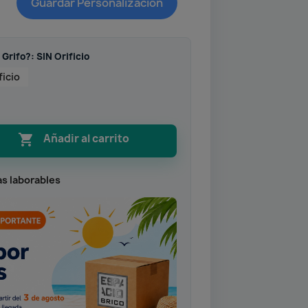
Guardar Personalización
 Grifo?: SIN Orificio
ficio

Añadir al carrito
as laborables