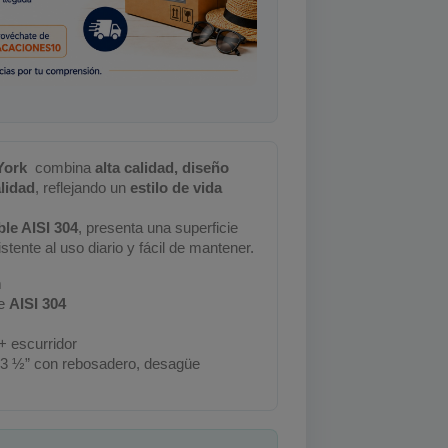
York
️ combina
alta calidad, diseño
lidad
, reflejando un
estilo de vida
ble AISI 304
, presenta una superficie
istente al uso diario y fácil de mantener.
m
le
AISI 304
+ escurridor
 3 ½” con rebosadero, desagüe