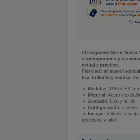
El
Fregadero Serie Nueva 
contemporáneo y funciona
actual y práctico
.
Fabricado en
acero inoxida
lisa, brillante y sedosa
, res
🔹
Medidas:
1160 x 500 m
🔹
Material:
Acero inoxidab
🔹
Acabado:
Liso y pulido
🔹
Configuración:
2 senos 
🔹
Incluye:
Válvula canasta
tradicional y sifón