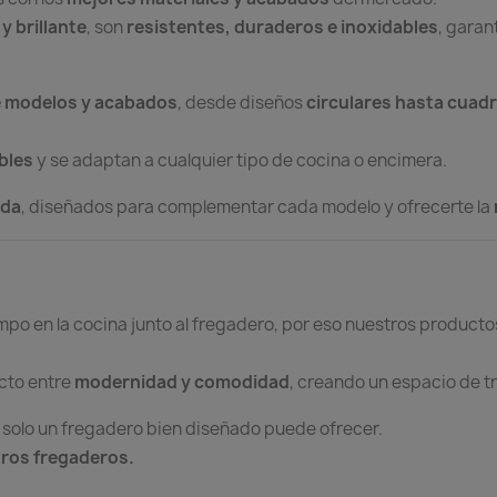
y brillante
, son
resistentes, duraderos e inoxidables
, garan
e modelos y acabados
, desde diseños
circulares hasta cuad
bles
y se adaptan a cualquier tipo de cocina o encimera.
ida
, diseñados para complementar cada modelo y ofrecerte la
po en la cocina junto al fregadero, por eso nuestros product
ecto entre
modernidad y comodidad
, creando un espacio de t
solo un fregadero bien diseñado puede ofrecer.
stros fregaderos.