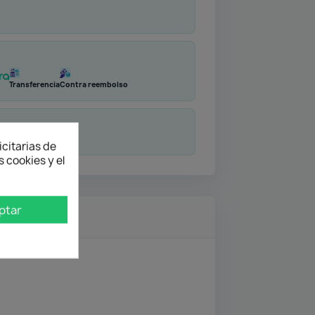
Transferencia
Contra reembolso
duda
icitarias de
 cookies y el
ptar