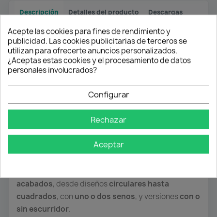
Descripción
Detalles del producto
Descargas
Acepte las cookies para fines de rendimiento y
publicidad. Las cookies publicitarias de terceros se
utilizan para ofrecerte anuncios personalizados.
Fregaderos de Alta Calidad para tu
¿Aceptas estas cookies y el procesamiento de datos
Cocina
personales involucrados?
Nuestros
fregaderos
están fabricados con los
Configurar
mejores materiales y acabados
del mercado.
Hechos en
acero inoxidable cromado y brillante
,
Rechazar
son
resistentes, duraderos e inoxidables
,
garantizando una larga vida útil y un aspecto
Aceptar
impecable.
Contamos con una
amplia variedad de modelos y
acabados
, desde diseños
circulares hasta
cuadrados
, con
uno o dos senos
, y versiones
con o
sin escurridor
.