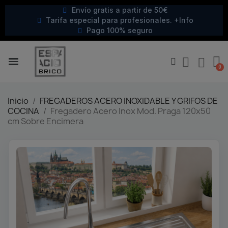
Envío gratis a partir de 50€
Tarifa especial para profesionales. +Info
Pago 100% seguro
Inicio
FREGADEROS ACERO INOXIDABLE Y GRIFOS DE
COCINA
Fregadero Acero Inox Mod. Praga 120x50
cm Sobre Encimera