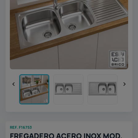


REF. F16753
FREGADERO ACERO INOX MOD.