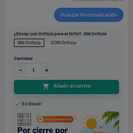
Guardar Personalización
¿Enviar con Orificio para el Grifo?: SIN Orificio
SIN Orificio
CON Orificio
Cantidad
−
+

Añadir al carrito

En Stock!