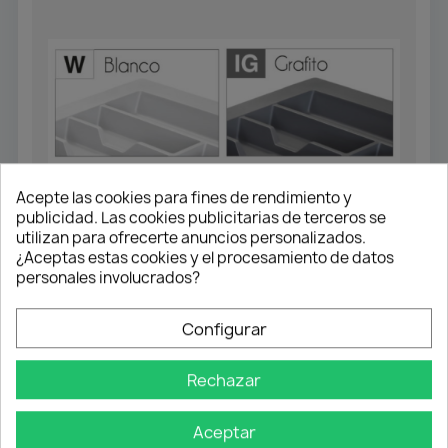
Acepte las cookies para fines de rendimiento y
publicidad. Las cookies publicitarias de terceros se
utilizan para ofrecerte anuncios personalizados.
¿Aceptas estas cookies y el procesamiento de datos
personales involucrados?
ACCESORIOS PARA INTERIOR CAJÓN
Configurar
Cuberteros de Inyección
Rechazar
6,72 €
Aceptar
Personalizar