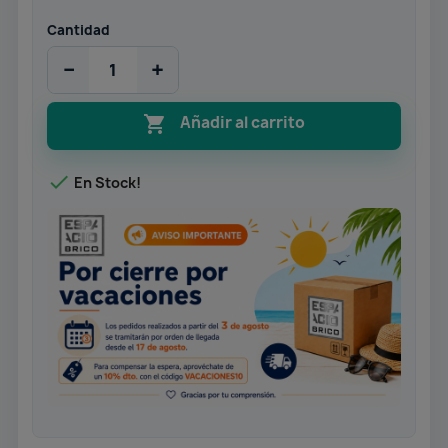
Cantidad
−
+

Añadir al carrito

En Stock!