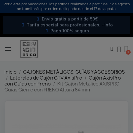
Por cierre por vacaciones, los pedidos realizados a partir del 3 de agosto
se tramitarán por orden de llegada desde el 17 de agosto.
Envío gratis a partir de 50€
Tarifa especial para profesionales. +Info
Pago 100% seguro
Inicio
CAJONES METÁLICOS, GUÍAS Y ACCESORIOS
Laterales de Cajón GTV AxisPro
Cajón AxisPro
con Guías con Freno
Kit Cajón Metálico AXISPRO
Guías Cierre con FRENO Altura 84 mm