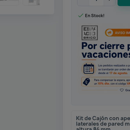

En Stock!
Kit de Cajón con ap
laterales de pared m
altura 84 mm.