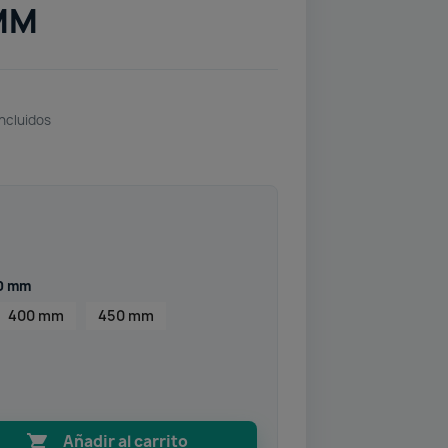
MM
ncluidos
00 mm
400 mm
450 mm

Añadir al carrito