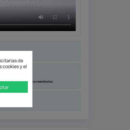
icitarias de
 cookies y el
Transferencia
Contra reembolso
ptar
duda