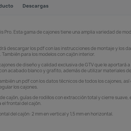
oducto
Descargas
s Pro. Esta gama de cajones tiene una amplia variedad de mod
rá descargar los pdf con las instrucciones de montaje y los da
. También para los modelos con cajón interior.
ajones de diseño y calidad exclusiva de GTV que le aportará a s
on acabado blanco y grafito, además de utilizar materiales de 
mbién un pdf con los datos técnicos de todos los cajones, así
egular los cajones.
s de cajón, guías de rodillos con extracción total y cierre suave
el frontal del cajón.
tal del cajón: 2 mm en vertical y 1,5 mm en horizontal.