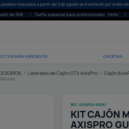
 pedidos realizados a partir del 3 de agosto se tramitarán por orden de
partir de 50€
Tarifa especial para profesionales. +Info
UCTOS MÁS VENDIDOS
OFERTAS
CCESORIOS
Laterales de Cajón GTV AxisPro
Cajón Axis
a 84 mm
REF. AXISP20-500A1
KIT CAJÓN 
AXISPRO GU