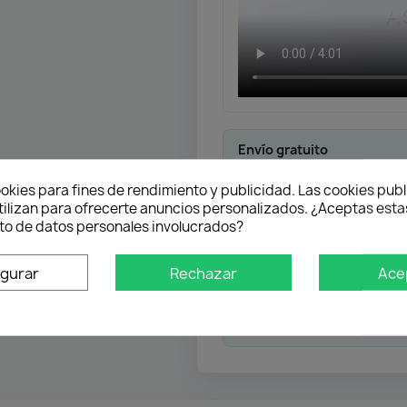
Envío gratuito
Desde 50 € en península
okies para fines de rendimiento y publicidad. Las cookies publ
tilizan para ofrecerte anuncios personalizados. ¿Aceptas estas
Pago flexible
o de datos personales involucrados?
igurar
Rechazar
Ace
Atención profesional
Te ayudamos con cualquier 