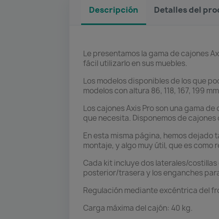
Descripción
Detalles del pr
Le presentamos la gama de cajones Axi
fácil utilizarlo en sus muebles.
Los modelos disponibles de los que pod
modelos con altura 86, 118, 167, 199 mm
Los cajones Axis Pro son una gama de c
que necesita. Disponemos de cajones c
En esta misma página, hemos dejado ta
montaje, y algo muy útil, que es como r
Cada kit incluye dos laterales/costilla
posterior/trasera y los enganches para 
Regulación mediante excéntrica del fron
Carga máxima del cajón: 40 kg.