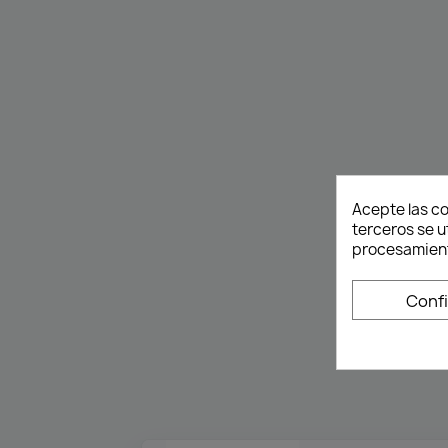
Acepte las co
terceros se u
procesamient
Conf