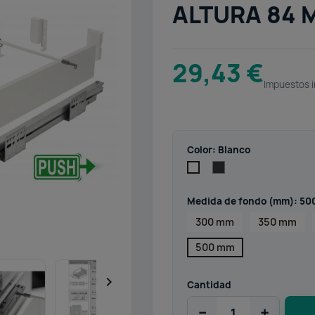
ALTURA 84 
29,43 €
Impuestos i
Color: Blanco
Antracita
Blanco
Medida de fondo (mm): 5
300 mm
350 mm
500 mm

Cantidad
−
+