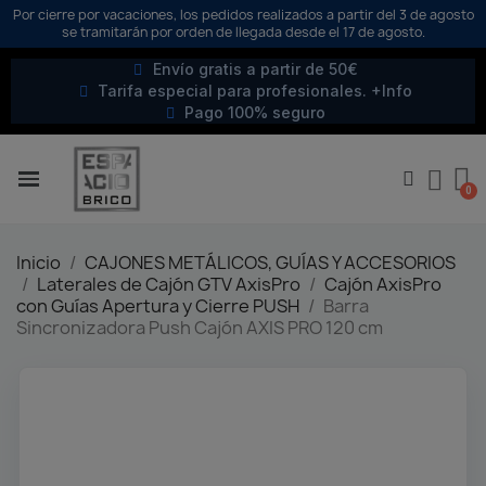
Por cierre por vacaciones, los pedidos realizados a partir del 3 de agosto
se tramitarán por orden de llegada desde el 17 de agosto.
Envío gratis a partir de 50€
Tarifa especial para profesionales. +Info
Pago 100% seguro
Inicio
CAJONES METÁLICOS, GUÍAS Y ACCESORIOS
Laterales de Cajón GTV AxisPro
Cajón AxisPro
con Guías Apertura y Cierre PUSH
Barra
Sincronizadora Push Cajón AXIS PRO 120 cm