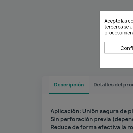
Acepte las co
terceros se u
procesamient
Conf
Descripción
Detalles del pr
Aplicación: Unión segura de p
Sin perforación previa (depen
Reduce de forma efectiva la ro