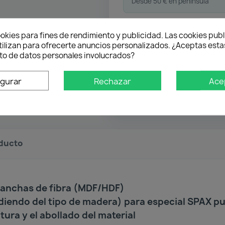
Desde 50 € en península
Pago flexible
okies para fines de rendimiento y publicidad. Las cookies publ
tilizan para ofrecerte anuncios personalizados. ¿Aceptas estas
o de datos personales involucrados?
Atención profesional
igurar
Rechazar
Ace
Te ayudamos con cualquier 
oducto
lanchas de fibra (MDF/HDF)
diendo del tipo de madera) para especial SPAX p
tura y el abollado del material