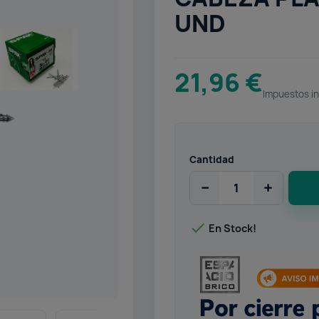
UND
21,96 €
Impuestos in
Cantidad
−
+

En Stock!