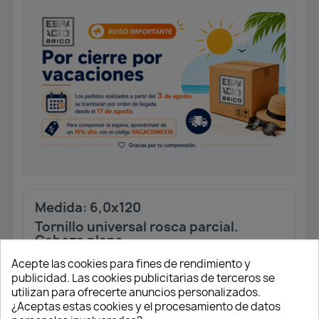
Medida: 6,0x120
Tornillo universal rosca parcial.
Cabeza plana.
T-STAR Plus T30. Punta 4CUT.
Acepte las cookies para fines de rendimiento y
Acabado Wirox.
publicidad. Las cookies publicitarias de terceros se
utilizan para ofrecerte anuncios personalizados.
Caja 100 unidades
¿Aceptas estas cookies y el procesamiento de datos