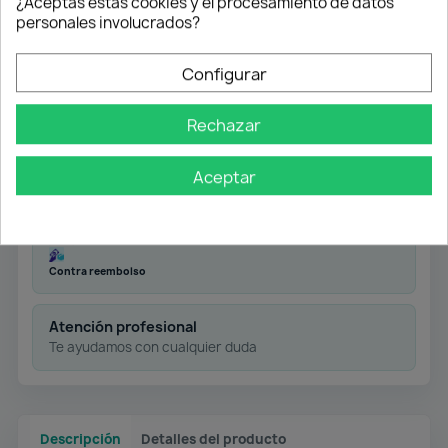
¿Aceptas estas cookies y el procesamiento de datos
personales involucrados?
Caja 100 unidades
Configurar
Envío gratuito
Rechazar
Desde 50 € en península
Aceptar
Pago flexible
Transferencia
Contra reembolso
Atención profesional
Te ayudamos con cualquier duda
Descripción
Detalles del producto