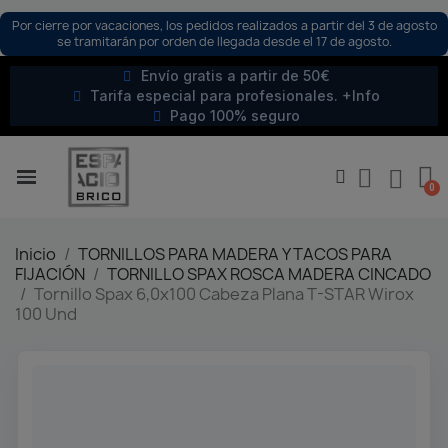
Por cierre por vacaciones, los pedidos realizados a partir del 3 de agosto
se tramitarán por orden de llegada desde el 17 de agosto.
Envío gratis a partir de 50€
Tarifa especial para profesionales. +Info
Pago 100% seguro
Inicio
TORNILLOS PARA MADERA Y TACOS PARA
FIJACIÓN
TORNILLO SPAX ROSCA MADERA CINCADO
Tornillo Spax 6,0x100 Cabeza Plana T-STAR Wirox
100 Und