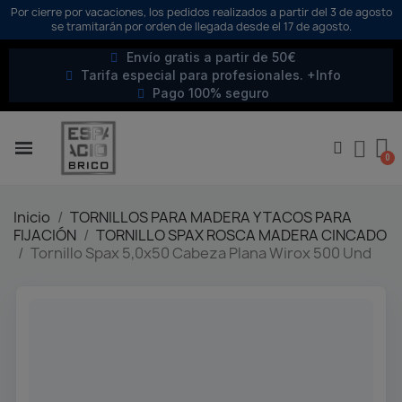
Por cierre por vacaciones, los pedidos realizados a partir del 3 de agosto
se tramitarán por orden de llegada desde el 17 de agosto.
Envío gratis a partir de 50€
Tarifa especial para profesionales. +Info
Pago 100% seguro
Inicio
TORNILLOS PARA MADERA Y TACOS PARA
FIJACIÓN
TORNILLO SPAX ROSCA MADERA CINCADO
Tornillo Spax 5,0x50 Cabeza Plana Wirox 500 Und