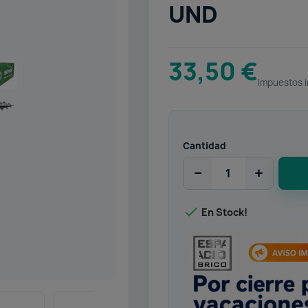
UND
33,50 €
Impuestos i
Cantidad
−
+

En Stock!