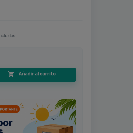
ncluidos

Añadir al carrito