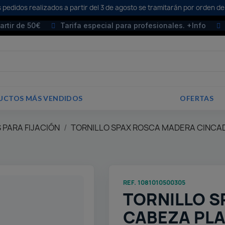
 pedidos realizados a partir del 3 de agosto se tramitarán por orden de
partir de 50€
Tarifa especial para profesionales. +Info
UCTOS MÁS VENDIDOS
OFERTAS
 PARA FIJACIÓN
TORNILLO SPAX ROSCA MADERA CINCA
REF. 1081010500305
TORNILLO S
CABEZA PLA