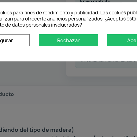
Envío gratuito
Desde 50 € en península
okies para fines de rendimiento y publicidad. Las cookies publ
tilizan para ofrecerte anuncios personalizados. ¿Aceptas estas
o de datos personales involucrados?
Pago flexible
igurar
Rechazar
Ace
Atención profesional
Te ayudamos con cualquier 
oducto
diendo del tipo de madera)