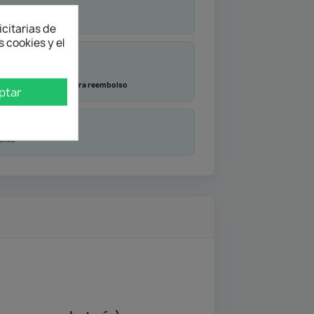
icitarias de
 cookies y el
Transferencia
Contra reembolso
ptar
duda