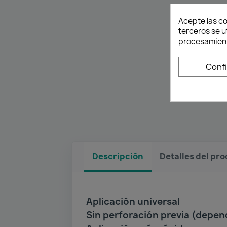
Acepte las co
terceros se u
procesamient
Conf
Descripción
Detalles del pr
Aplicación universal
Sin perforación previa (depen