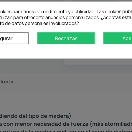
okies para fines de rendimiento y publicidad. Las cookies publ
Pago flexible
tilizan para ofrecerte anuncios personalizados. ¿Aceptas estas
o de datos personales involucrados?
igurar
Rechazar
Ace
Atención profesional
Te ayudamos con cualquier 
oducto
diendo del tipo de madera)
a con menor necesidad de fuerza (más atornillad
 rotura de la madera incluso en el caso de dista