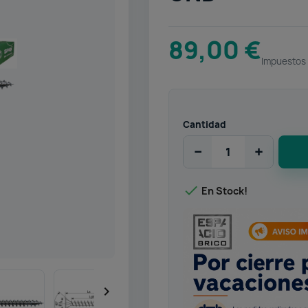
89,00 €
Impuestos 
Cantidad
−
+

En Stock!
