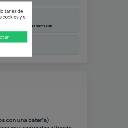
icitarias de
 cookies y el
Transferencia
Contra reembolso
ptar
duda
os con una batería)
ncias muy reducidas al borde