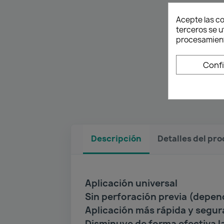
Acepte las co
terceros se u
procesamient
Conf
Descripción
Detalles del pr
Aplicación universal
Sin perforación previa (depen
Aplicación más rápida y segur
Disminuye de forma efectiva la