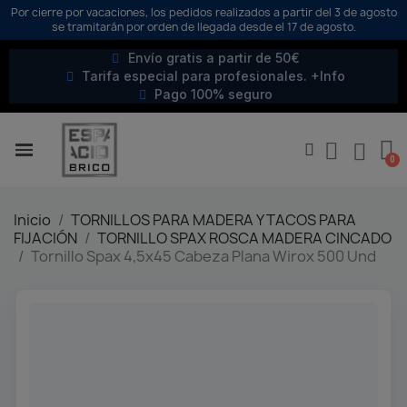
Por cierre por vacaciones, los pedidos realizados a partir del 3 de agosto
se tramitarán por orden de llegada desde el 17 de agosto.
Envío gratis a partir de 50€
Tarifa especial para profesionales. +Info
Pago 100% seguro
Inicio
TORNILLOS PARA MADERA Y TACOS PARA
FIJACIÓN
TORNILLO SPAX ROSCA MADERA CINCADO
Tornillo Spax 4,5x45 Cabeza Plana Wirox 500 Und