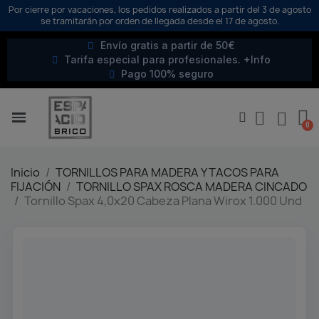
Por cierre por vacaciones, los pedidos realizados a partir del 3 de agosto
se tramitarán por orden de llegada desde el 17 de agosto.
Envío gratis a partir de 50€
Tarifa especial para profesionales. +Info
Pago 100% seguro
Inicio
TORNILLOS PARA MADERA Y TACOS PARA
FIJACIÓN
TORNILLO SPAX ROSCA MADERA CINCADO
Tornillo Spax 4,0x20 Cabeza Plana Wirox 1.000 Und