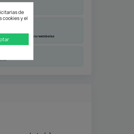
icitarias de
 cookies y el
Transferencia
Contra reembolso
ptar
duda