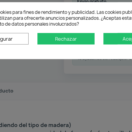
Envío gratuito
Desde 50 € en península
okies para fines de rendimiento y publicidad. Las cookies publ
tilizan para ofrecerte anuncios personalizados. ¿Aceptas estas
o de datos personales involucrados?
Pago flexible
igurar
Rechazar
Ace
Atención profesional
Te ayudamos con cualquier 
oducto
diendo del tipo de madera)