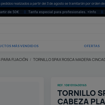
 pedidos realizados a partir del 3 de agosto se tramitarán por orden de
partir de 50€
Tarifa especial para profesionales. +Info
UCTOS MÁS VENDIDOS
OFERTAS
 PARA FIJACIÓN
TORNILLO SPAX ROSCA MADERA CINCA
REF. 1081010400165
TORNILLO S
CABEZA PLA