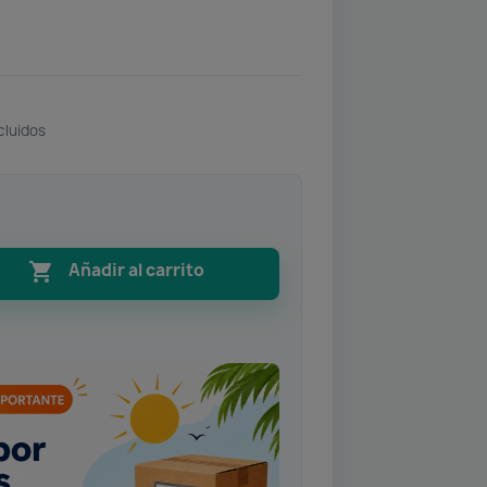
cluidos

Añadir al carrito