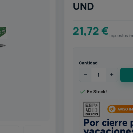
UND
21,72 €
Impuestos in
Cantidad
−
+

En Stock!