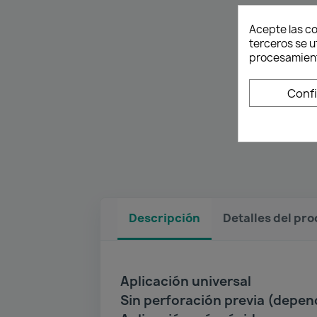
Acepte las co
terceros se u
procesamient
Conf
Descripción
Detalles del pr
Aplicación universal
Sin perforación previa (depen