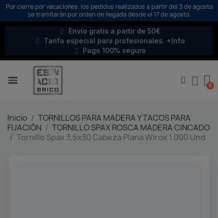
Por cierre por vacaciones, los pedidos realizados a partir del 3 de agosto
se tramitarán por orden de llegada desde el 17 de agosto.
Envío gratis a partir de 50€
Tarifa especial para profesionales. +Info
Pago 100% seguro
Inicio
TORNILLOS PARA MADERA Y TACOS PARA
FIJACIÓN
TORNILLO SPAX ROSCA MADERA CINCADO
Tornillo Spax 3,5x30 Cabeza Plana Wirox 1.000 Und