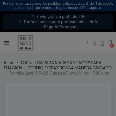
Por cierre por vacaciones, los pedidos realizados a partir del 3 de agosto
se tramitarán por orden de llegada desde el 17 de agosto.
Envío gratis a partir de 50€
Tarifa especial para profesionales. +Info
Pago 100% seguro
Inicio
TORNILLOS PARA MADERA Y TACOS PARA
FIJACIÓN
TORNILLO SPAX ROSCA MADERA CINCADO
Tornillo Spax 3,5x25 Cabeza Plana Wirox 1.000 Und