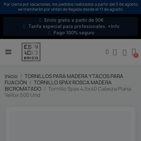
Por cierre por vacaciones, los pedidos realizados a partir del 3 de agosto
se tramitarán por orden de llegada desde el 17 de agosto.
Envío gratis a partir de 50€
Tarifa especial para profesionales. +Info
Pago 100% seguro
Inicio
TORNILLOS PARA MADERA Y TACOS PARA
FIJACIÓN
TORNILLO SPAX ROSCA MADERA
BICROMATADO
Tornillo Spax 4,5x40 Cabeza Plana
Yellox 500 Und