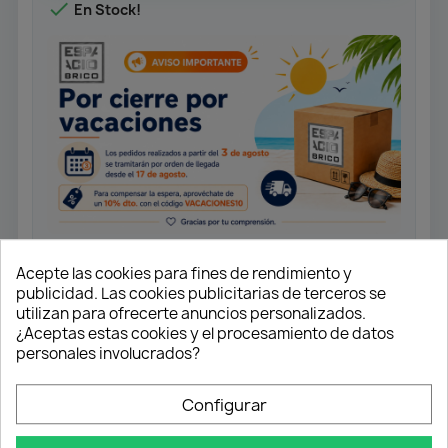

En Stock!
Acepte las cookies para fines de rendimiento y
publicidad. Las cookies publicitarias de terceros se
Medida: 4,5x40
utilizan para ofrecerte anuncios personalizados.
¿Aceptas estas cookies y el procesamiento de datos
Tornillo universal rosca completa.
Cabeza plana.
personales involucrados?
Ranura en cruz Z2. Punta 4CUT.
Configurar
Acabado Yellox.
Caja 500 unidades