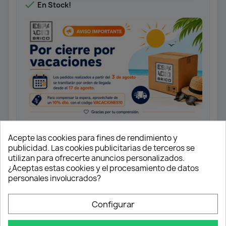

En Stock!
Acepte las cookies para fines de rendimiento y
publicidad. Las cookies publicitarias de terceros se
Medida: 4,0x35
utilizan para ofrecerte anuncios personalizados.
¿Aceptas estas cookies y el procesamiento de datos
Tornillo universal rosca completa.
Cabeza plana.
personales involucrados?
Ranura en cruz Z2. Punta 4CUT.
Configurar
Acabado Yellox.
Caja 1.000 unidades