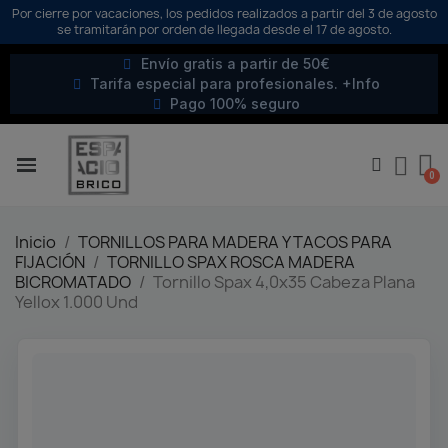
Por cierre por vacaciones, los pedidos realizados a partir del 3 de agosto
se tramitarán por orden de llegada desde el 17 de agosto.
Envío gratis a partir de 50€
Tarifa especial para profesionales. +Info
Pago 100% seguro
Inicio
TORNILLOS PARA MADERA Y TACOS PARA
FIJACIÓN
TORNILLO SPAX ROSCA MADERA
BICROMATADO
Tornillo Spax 4,0x35 Cabeza Plana
Yellox 1.000 Und