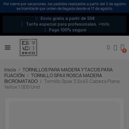
Por cierre por vacaciones, los pedidos realizados a partir del 3 de agosto
se tramitarán por orden de llegada desde el 17 de agosto.
Envío gratis a partir de 50€
Tarifa especial para profesionales. +Info
Pago 100% seguro
Inicio
TORNILLOS PARA MADERA Y TACOS PARA
FIJACIÓN
TORNILLO SPAX ROSCA MADERA
BICROMATADO
Tornillo Spax 3,5x45 Cabeza Plana
Yellox 1.000 Und