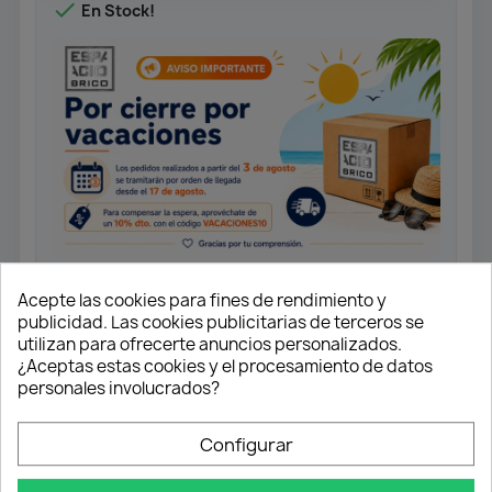

En Stock!
Acepte las cookies para fines de rendimiento y
publicidad. Las cookies publicitarias de terceros se
Medida: 3,5x45
utilizan para ofrecerte anuncios personalizados.
¿Aceptas estas cookies y el procesamiento de datos
Tornillo universal rosca completa.
Cabeza plana.
personales involucrados?
Ranura en cruz Z2. Punta 4CUT.
Configurar
Acabado Yellox.
Caja 1.000 unidades