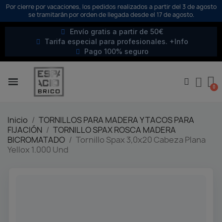
Por cierre por vacaciones, los pedidos realizados a partir del 3 de agosto
se tramitarán por orden de llegada desde el 17 de agosto.
Envío gratis a partir de 50€
Tarifa especial para profesionales. +Info
Pago 100% seguro
Inicio
TORNILLOS PARA MADERA Y TACOS PARA
FIJACIÓN
TORNILLO SPAX ROSCA MADERA
BICROMATADO
Tornillo Spax 3,0x20 Cabeza Plana
Yellox 1.000 Und