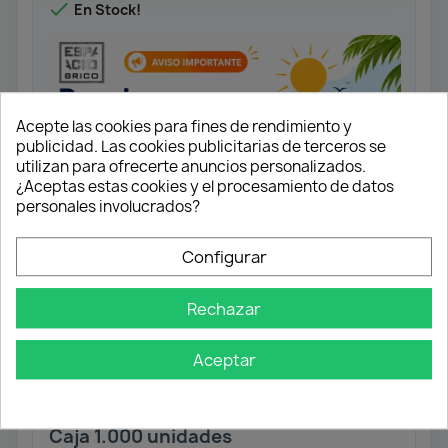

En Stock!
Acepte las cookies para fines de rendimiento y
publicidad. Las cookies publicitarias de terceros se
utilizan para ofrecerte anuncios personalizados.
¿Aceptas estas cookies y el procesamiento de datos
personales involucrados?
Configurar
Medida: 3,0x20
Rechazar
Tornillo universal rosca completa.
Cabeza plana.
Aceptar
Ranura en cruz Z1. Punta S.
Acabado Yellox.
Caja 1.000 unidades