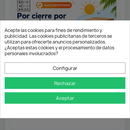
Acepte las cookies para fines de rendimiento y
publicidad. Las cookies publicitarias de terceros se
utilizan para ofrecerte anuncios personalizados.
¿Aceptas estas cookies y el procesamiento de datos
personales involucrados?
Configurar
Medida: 3,0x16
Rechazar
Tornillo universal rosca completa.
Cabeza plana.
Ranura en cruz Z1. Punta S.
Aceptar
Acabado Yellox.
Caja 1.000 unidades