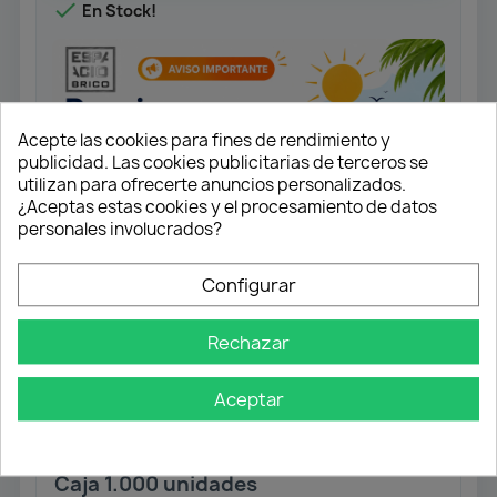

En Stock!
Acepte las cookies para fines de rendimiento y
publicidad. Las cookies publicitarias de terceros se
utilizan para ofrecerte anuncios personalizados.
¿Aceptas estas cookies y el procesamiento de datos
personales involucrados?
Configurar
Medida: 2,5x12
Rechazar
Tornillo universal rosca completa.
Cabeza plana.
Aceptar
Ranura en cruz Z1. Punta S.
Acabado Yellox.
Caja 1.000 unidades