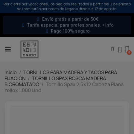
Por cierre por vacaciones, los pedidos realizados a partir del 3 de agosto
se tramitarán por orden de llegada desde el 17 de agosto.
Envío gratis a partir de 50€
Tarifa especial para profesionales. +Info
Pago 100% seguro
Inicio
TORNILLOS PARA MADERA Y TACOS PARA
FIJACIÓN
TORNILLO SPAX ROSCA MADERA
BICROMATADO
Tornillo Spax 2,5x12 Cabeza Plana
Yellox 1.000 Und