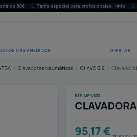
partir de 50€
Tarifa especial para profesionales. +Info
UCTOS MÁS VENDIDOS
OFERTAS
VESA
Clavadoras Neumáticas
CLAVO 0.8
Clavadora
REF. MP-0835
CLAVADORA
95,17 €
Impuestos inc