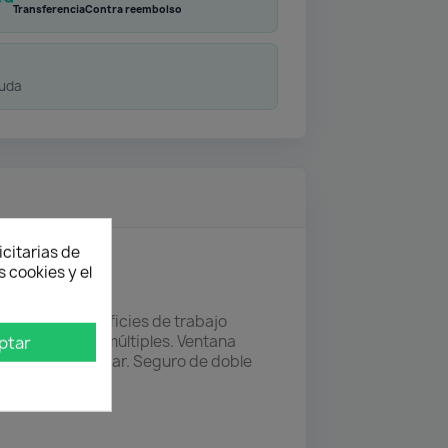
Transferencia
Contra reembolso
duda
icitarias de
 cookies y el
var sobre superficies de trabajo
on empujadores múltiples. Ventana
ptar
 la hora de trabajar. Seguro de doble