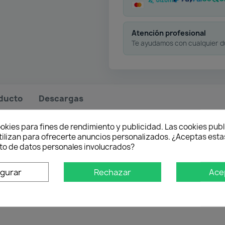
Atención profesional
Te ayudamos con cualquier 
oducto
Descargas
okies para fines de rendimiento y publicidad. Las cookies publ
tilizan para ofrecerte anuncios personalizados. ¿Aceptas estas
 35mm.
o de datos personales involucrados?
lación calidad/precio. Morro reducido y sin obstáculos para cla
para no dañar las superficies de trabajo. Carro de aluminio c
igurar
Rechazar
Ace
ire giratorio (360º) para que la expulsión del aire no moleste a
dura de goma, para reducir la fatiga en usos prolongados.