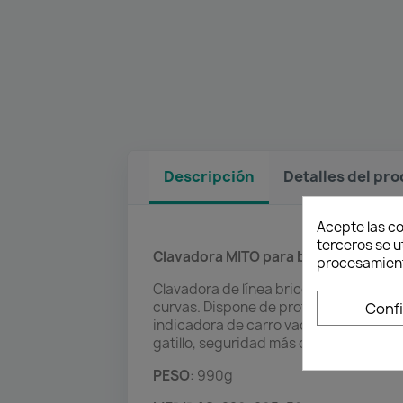
Descripción
Detalles del pr
Acepte las co
terceros se u
Clavadora MITO para brad 0.8 hasta
procesamient
Clavadora de línea bricolaje. Buena re
curvas. Dispone de protector de goma 
Conf
indicadora de carro vacio. Difusor de a
gatillo, seguridad más cómoda. Empuña
PESO
: 990g