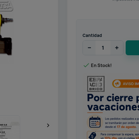
Cantidad
−
+

En Stock!
