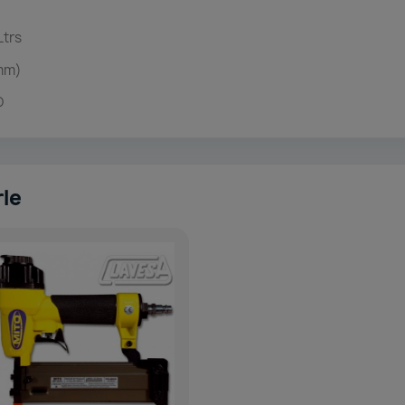
Ltrs
mm)
D
rle