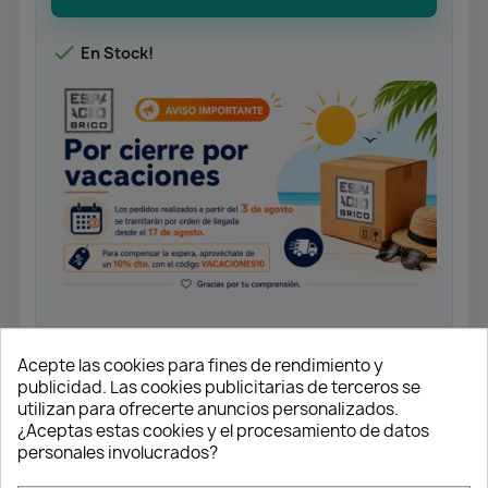

En Stock!
Acepte las cookies para fines de rendimiento y
Ideal para cualquier solución de
publicidad. Las cookies publicitarias de terceros se
puerta corredera:
utilizan para ofrecerte anuncios personalizados.
¿Aceptas estas cookies y el procesamiento de datos
Con guía oculta incrustada en falso
personales involucrados?
techo