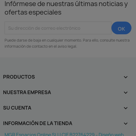
Infórmese de nuestras últimas noticias y
ofertas especiales
Puede darse de baja en cualquier momento. Para ello, consulte nuestra
información de contacto en el aviso legal.
PRODUCTOS

NUESTRA EMPRESA

SU CUENTA

INFORMACIÓN DE LA TIENDA
keyboard_arrow_down
MGR Espacios Online SLU CIF B22764229 - Diseño web