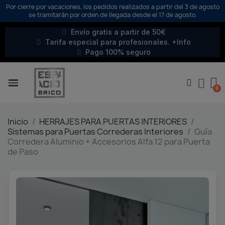
Por cierre por vacaciones, los pedidos realizados a partir del 3 de agosto
se tramitarán por orden de llegada desde el 17 de agosto.
Envío gratis a partir de 50€
Tarifa especial para profesionales. +Info
Pago 100% seguro
Inicio
HERRAJES PARA PUERTAS INTERIORES
Sistemas para Puertas Correderas Interiores
Guía
Corredera Aluminio + Accesorios Alfa 12 para Puerta
de Paso