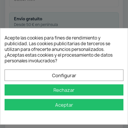
Envío gratuito
Desde 50 € en península
Acepte las cookies para fines de rendimiento y
Pago flexible
publicidad. Las cookies publicitarias de terceros se
utilizan para ofrecerte anuncios personalizados.
Transferencia
¿Aceptas estas cookies y el procesamiento de datos
personales involucrados?
Contra reembolso
Configurar
Atención profesional
Te ayudamos con cualquier duda
Rechazar
Aceptar
Detalles del producto