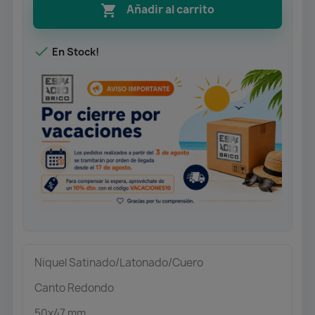

Añadir al carrito

En Stock!
Niquel Satinado/Latonado/Cuero
Canto Redondo
50x47 mm