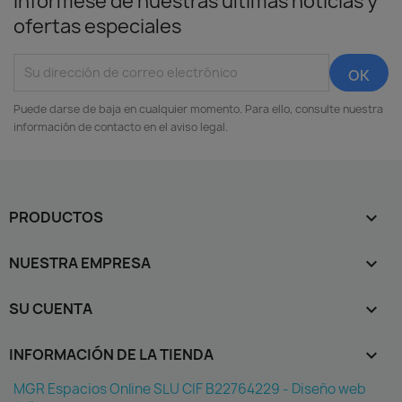
Infórmese de nuestras últimas noticias y
ofertas especiales
Puede darse de baja en cualquier momento. Para ello, consulte nuestra
información de contacto en el aviso legal.
PRODUCTOS

NUESTRA EMPRESA

SU CUENTA

INFORMACIÓN DE LA TIENDA
keyboard_arrow_down
MGR Espacios Online SLU CIF B22764229 - Diseño web