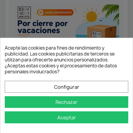
Acepte las cookies para fines de rendimiento y
publicidad. Las cookies publicitarias de terceros se
utilizan para ofrecerte anuncios personalizados.
¿Aceptas estas cookies y el procesamiento de datos
personales involucrados?
Cilindro indicado para puerta de
Configurar
entrada de piso de 35/40 mm de
grosor.
Rechazar
Incluye 5 llaves de seguridad
Acabado: Níquel Satinado
Aceptar
Longitud: 70 mm (40+30 mm)