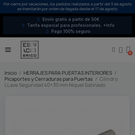
Por cierre por vacaciones, los pedidos realizados a partir del 3 de agosto
se tramitarán por orden de llegada desde el 17 de agosto.
Envío gratis a partir de 50€
Tarifa especial para profesionales. +Info
Pago 100% seguro
Inicio
HERRAJES PARA PUERTAS INTERIORES
Picaportes y Cerraduras para Puertas
Cilindro
LLave Seguridad 40+30 mm Niquel Satinado