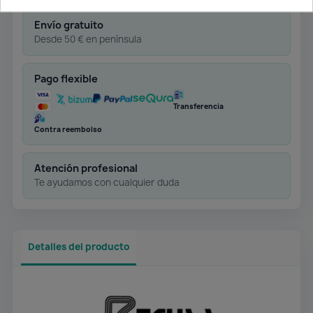
Envío gratuito
Desde 50 € en península
Pago flexible
Transferencia
Contra reembolso
Atención profesional
Te ayudamos con cualquier duda
Detalles del producto