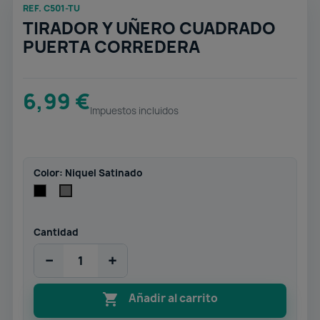
REF. C501-TU
TIRADOR Y UÑERO CUADRADO
PUERTA CORREDERA
6,99 €
Impuestos incluidos
Color: Niquel Satinado
Negro
Niquel
Satinado
Cantidad
−
+

Añadir al carrito