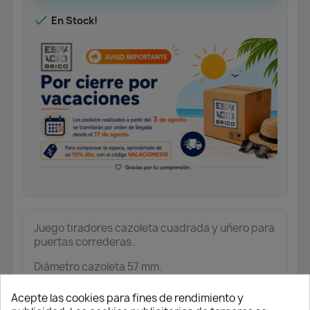

En Stock!
Juego tiradores cazoleta cuadrada y uñero para
puertas correderas.
Diámetro cazoleta 57 mm.
Acabados: Niquel Satinado / Negro
Acepte las cookies para fines de rendimiento y