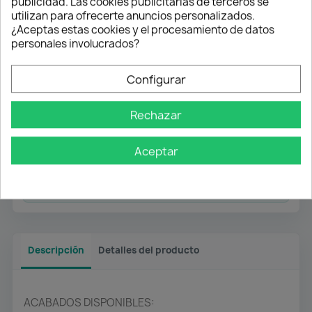
publicidad. Las cookies publicitarias de terceros se
utilizan para ofrecerte anuncios personalizados.
Envío gratuito
¿Aceptas estas cookies y el procesamiento de datos
personales involucrados?
Desde 50 € en península
Configurar
Pago flexible
Transferencia
Rechazar
Contra reembolso
Aceptar
Atención profesional
Te ayudamos con cualquier duda
Descripción
Detalles del producto
ACABADOS DISPONIBLES: