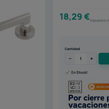
18,29 €
Impuestos i
Cantidad
−
+

En Stock!