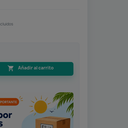
ncluidos

Añadir al carrito