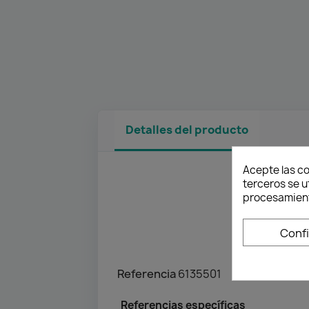
Detalles del producto
Acepte las co
terceros se u
procesamient
Conf
Referencia
6135501
Referencias específicas