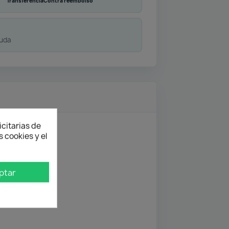
Transferencia
Contra reembolso
duda
icitarias de
 cookies y el
ptar