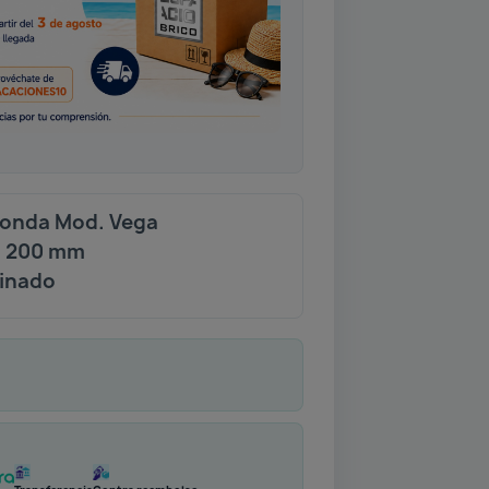
donda Mod. Vega
s: 200 mm
tinado