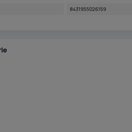
8431955026159
rle