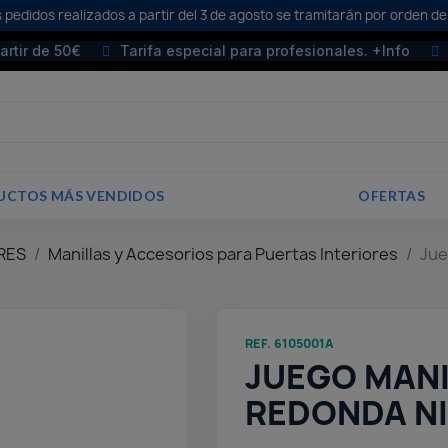
 pedidos realizados a partir del 3 de agosto se tramitarán por orden de
partir de 50€
Tarifa especial para profesionales. +Info
UCTOS MÁS VENDIDOS
OFERTAS
RES
Manillas y Accesorios para Puertas Interiores
Jue
REF. 6105001A
JUEGO MANI
REDONDA NI