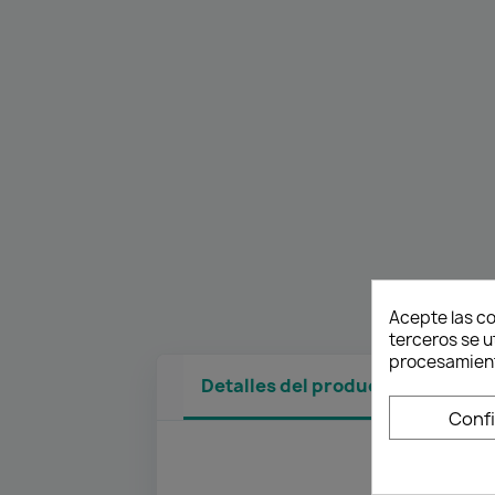
Acepte las co
terceros se u
procesamient
Detalles del producto
Conf