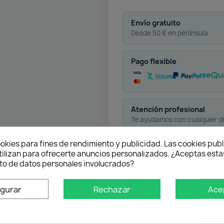
Envío gratuito
Desde 50 € en península
Pago flexible
Atención profesional
Te ayudamos con cualquier 
okies para fines de rendimiento y publicidad. Las cookies publ
tilizan para ofrecerte anuncios personalizados. ¿Aceptas estas
o de datos personales involucrados?
igurar
Rechazar
Ace