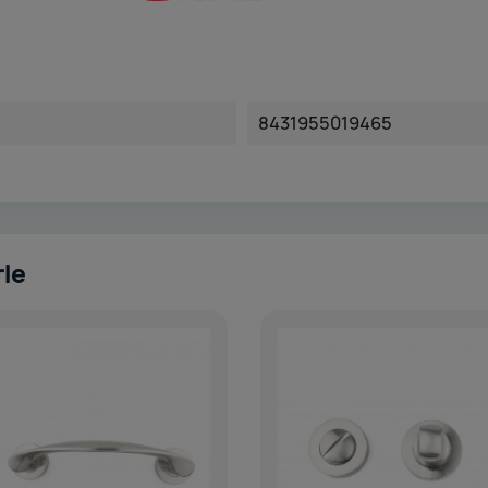
8431955019465
rle