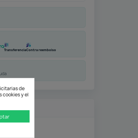
Transferencia
Contra reembolso
duda
icitarias de
 cookies y el
ptar