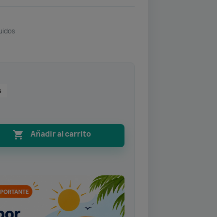
uidos
s

Añadir al carrito