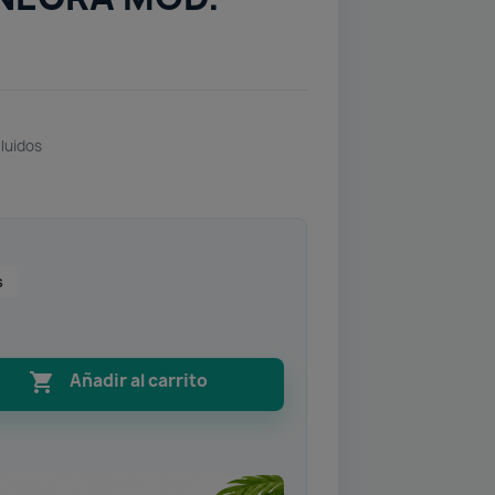
luidos
s

Añadir al carrito