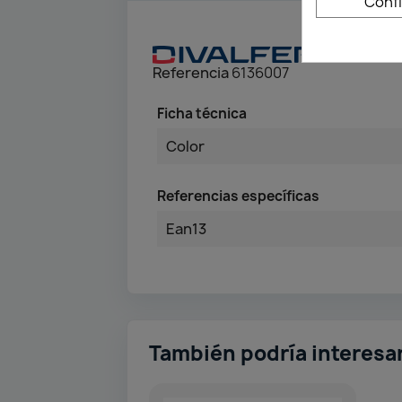
Conf
Referencia
6136007
Ficha técnica
Color
Referencias específicas
Ean13
También podría interesa