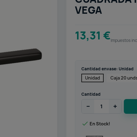
VEGA
13,31 €
Impuestos inc
Cantidad envase: Unidad
Unidad
Caja 20 und
Cantidad
−
+

En Stock!