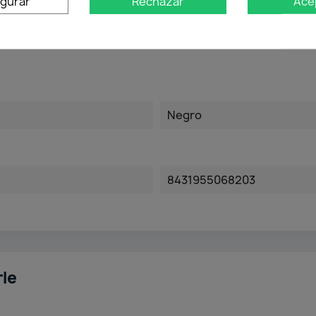
igurar
Rechazar
Ace
Negro
8431955068203
rle