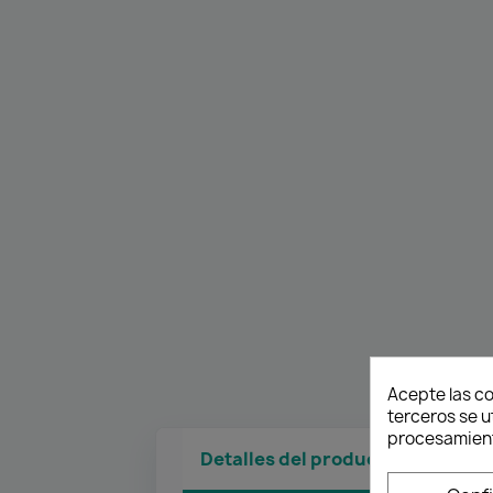
Acepte las co
terceros se u
procesamient
Detalles del producto