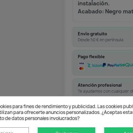
instalación.
Acabado: Negro ma
Envío gratuito
Desde 50 € en península
Pago flexible
Atención profesional
Te ayudamos con cualquier 
okies para fines de rendimiento y publicidad. Las cookies publ
tilizan para ofrecerte anuncios personalizados. ¿Aceptas estas
o de datos personales involucrados?