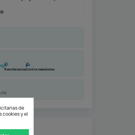
te
Transferencia
Contra reembolso
duda
icitarias de
 cookies y el