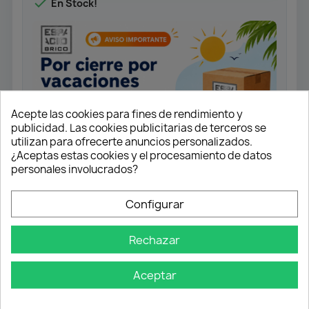

En Stock!
Acepte las cookies para fines de rendimiento y
publicidad. Las cookies publicitarias de terceros se
utilizan para ofrecerte anuncios personalizados.
¿Aceptas estas cookies y el procesamiento de datos
personales involucrados?
Configurar
Tirador de barra acero macizo
acabado Negro.
Rechazar
Elije la medida de largo entre ejes que
necesites.
Medidas entre ejes disponibles en
Aceptar
mm: 96 - 128 - 160 - 196