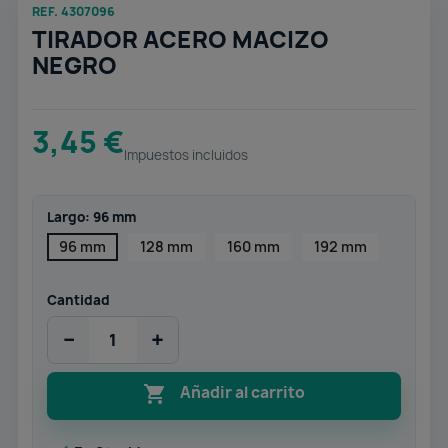
REF. 4307096
TIRADOR ACERO MACIZO
NEGRO
3,45 €
Impuestos incluidos
Largo: 96 mm
96 mm
128 mm
160 mm
192 mm
Cantidad
−
+

Añadir al carrito