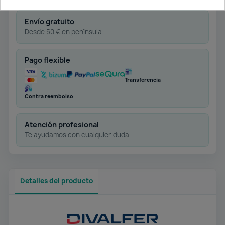
Envío gratuito
Desde 50 € en península
Pago flexible
Transferencia
Contra reembolso
Atención profesional
Te ayudamos con cualquier duda
Detalles del producto