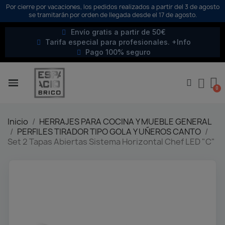
Por cierre por vacaciones, los pedidos realizados a partir del 3 de agosto
se tramitarán por orden de llegada desde el 17 de agosto.
Envío gratis a partir de 50€
Tarifa especial para profesionales. +Info
Pago 100% seguro
Inicio
HERRAJES PARA COCINA Y MUEBLE GENERAL
PERFILES TIRADOR TIPO GOLA Y UÑEROS CANTO
Set 2 Tapas Abiertas Sistema Horizontal Chef LED "C"